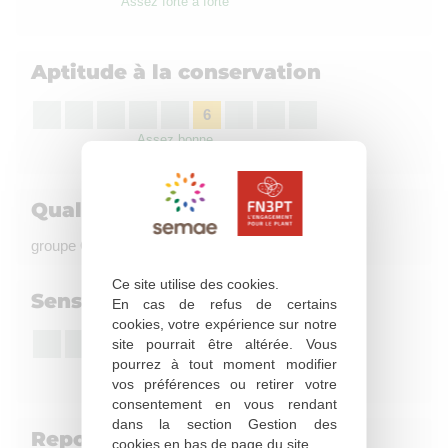
Assez forte à forte
Aptitude à la conservation
6
Assez bonne
Qualité culinaire
groupe C, coloration à la friture : Assez claire
Ce site utilise des cookies.
Sensibilité à l'égermage
En cas de refus de certains
cookies, votre expérience sur notre
7
site pourrait être altérée. Vous
pourrez à tout moment modifier
Peu sensible
vos préférences ou retirer votre
consentement en vous rendant
dans la section Gestion des
Repos végétatif
cookies en bas de page du site.