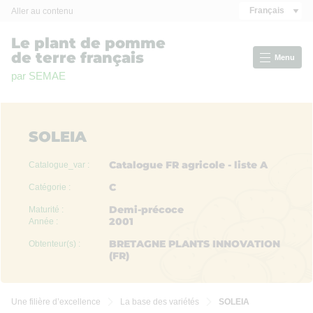
Panneau de gestion des cookies
Français
Aller au contenu
Le plant de pomme
de terre français
Menu
par SEMAE
SOLEIA
Catalogue FR agricole - liste A
Catalogue_var :
C
Catégorie :
Demi-précoce
Maturité :
2001
Année :
BRETAGNE PLANTS INNOVATION
Obtenteur(s) :
(FR)
Une filière d’excellence
La base des variétés
SOLEIA

