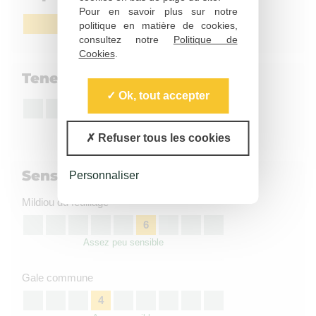
Pour en savoir plus sur notre
Moyen
politique en matière de cookies,
consultez notre
Politique de
Cookies
.
Teneur en matière sèche
Ok, tout accepter
5
Moyenne
Refuser tous les cookies
Sensibilité aux maladies
Personnaliser
Mildiou du feuillage
6
Assez peu sensible
Gale commune
4