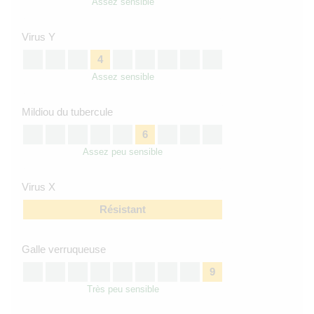
Assez sensible
Virus Y
4
Assez sensible
Mildiou du tubercule
6
Assez peu sensible
Virus X
Résistant
Galle verruqueuse
9
Très peu sensible