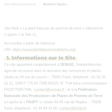
Une filière d’excellence
Mentions légales

Site Web « Le plant français de pomme de terre » (dénommé
ci-après « le Site »),
Accessible à partir de l’adresse
URL
https://www.plantdepommedeterre.org/
.
1. Informations sur le Site
Ce site appartient conjointement à
SEMAE
, l’interprofession
agricole reconnue dans le domaine des semences et plants,
située au 44 rue du Louvre – 75001 Paris, téléphone : 01 42 33
51 12, SIRET 775 65 7398 00019, N° TVA Intra-communautaire
FR18775657398,
contact@semae.fr
; et à la
Fédération
Nationale des Producteurs de Plants de Pomme de Terre
(ci-après la «
FN3PT
») située 43-45 rue de Naples – 75008
Paris, téléphone : 01 44 69 42 60,
contact@fn3pt.fr
.