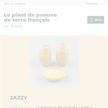
Panneau de gestion des cookies
Français
Aller au contenu
Le plant de pomme
de terre français
Menu
par SEMAE
JAZZY
Catalogue FR agricole - liste A
Catalogue_var :