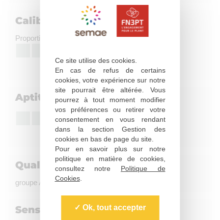
Calibrage
Proportion de gros tubercules
4
Ce site utilise des cookies.
Assez faible à moyenne
En cas de refus de certains
cookies, votre expérience sur notre
site pourrait être altérée. Vous
Aptitude à la conservation
pourrez à tout moment modifier
vos préférences ou retirer votre
4
consentement en vous rendant
dans la section Gestion des
Assez faible
cookies en bas de page du site.
Pour en savoir plus sur notre
politique en matière de cookies,
Qualité culinaire
consultez notre
Politique de
Cookies
.
groupe A, coloration à la friture : Foncée
Ok, tout accepter
Sensibilité à l'égermage