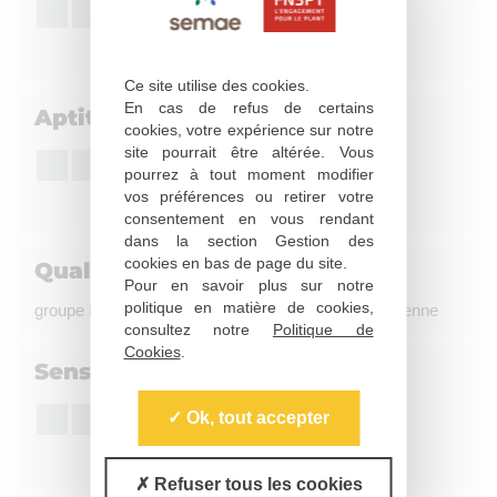
8
Forte à très forte
Ce site utilise des cookies.
En cas de refus de certains
Aptitude à la conservation
cookies, votre expérience sur notre
site pourrait être altérée. Vous
3
pourrez à tout moment modifier
Faible
vos préférences ou retirer votre
consentement en vous rendant
dans la section Gestion des
cookies en bas de page du site.
Qualité culinaire
Pour en savoir plus sur notre
politique en matière de cookies,
groupe B, coloration à la friture : Très foncée à moyenne
consultez notre
Politique de
Cookies
.
Sensibilité à l'égermage
Ok, tout accepter
3
Sensible
Refuser tous les cookies