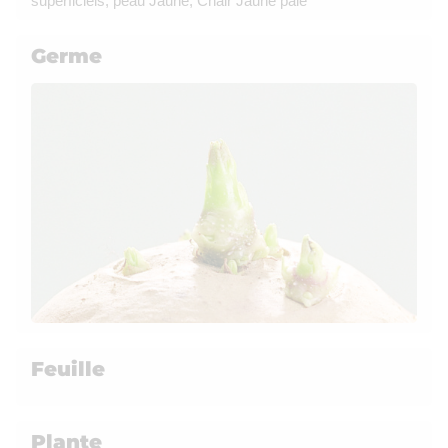
superficiels, peau Jaune, Chair Jaune pâle
Germe
Feuille
Plante