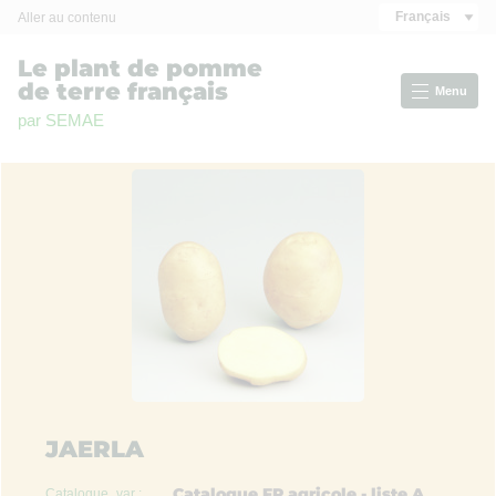
Panneau de gestion des cookies
Français
Aller au contenu
Le plant de pomme
de terre français
Menu
par SEMAE
JAERLA
Catalogue FR agricole - liste A
Catalogue_var :