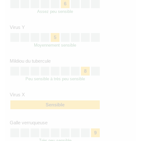
6
Assez peu sensible
Virus Y
5
Moyennement sensible
Mildiou du tubercule
8
Peu sensible à très peu sensible
Virus X
Sensible
Galle verruqueuse
9
Très peu sensible