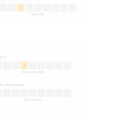
3
Sensible
us Y
4
Assez sensible
le verruqueuse
Non évalué