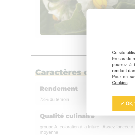
Ce site util
En cas de re
pourrez à 
Caractères culturaux et 
rendant dan
Pour en sav
Cookies
.
Rendement
73% du témoin
Ok, 
Qualité culinaire
groupe A, coloration à la friture : Assez foncée à
moyenne