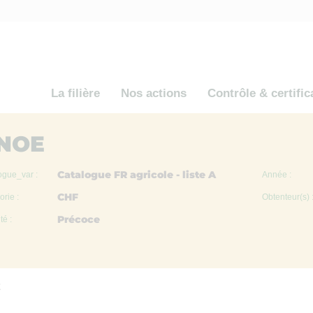
La filière
Nos actions
Contrôle & certific
NOE
Catalogue FR agricole - liste A
ogue_var :
Année :
CHF
rie :
Obtenteur(s) 
Précoce
té :
E