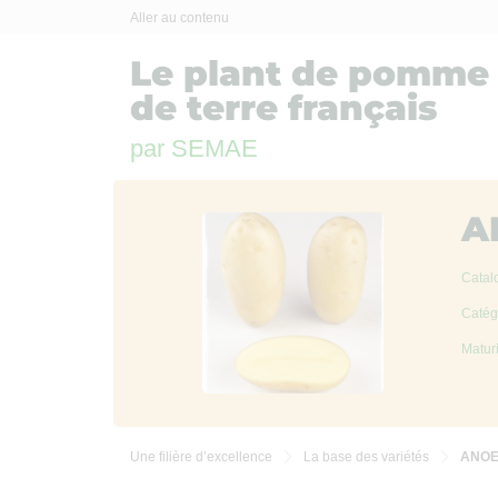
Panneau de gestion des cookies
Aller au contenu
Le plant de pomme
de terre français
par SEMAE
A
Catal
Catégo
Maturi
Une filière d’excellence
La base des variétés
ANO

