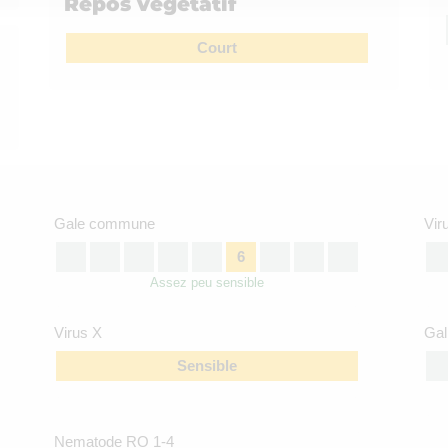
Repos végétatif
Court
Gale commune
Vir
6
Assez peu sensible
Virus X
Gal
Sensible
Nematode RO 1-4