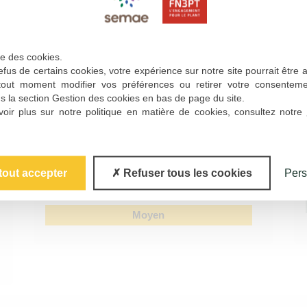
d'utilisation
ise des cookies.
fus de certains cookies, votre expérience sur notre site pourrait être 
Calibrage
tout moment modifier vos préférences ou retirer votre consentem
s la section Gestion des cookies en bas de page du site.
Proportion de gros tubercules
oir plus sur notre politique en matière de cookies, consultez notre
3
Faible
tout accepter
Refuser tous les cookies
Pers
Repos végétatif
Moyen