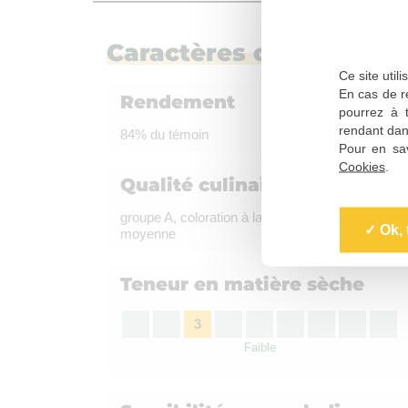
Caractères culturaux et 
Ce site util
En cas de re
Rendement
pourrez à 
rendant dan
84% du témoin
Pour en sav
Cookies
.
Qualité culinaire
groupe A, coloration à la friture : Assez foncée à
Ok, 
moyenne
Teneur en matière sèche
3
Faible