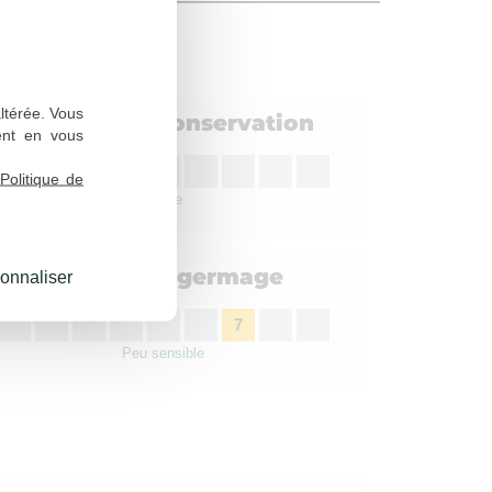
altérée. Vous
Aptitude à la conservation
ent en vous
3
Politique de
Faible
Sensibilité à l'égermage
onnaliser
7
Peu sensible