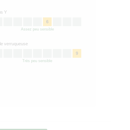
us Y
6
Assez peu sensible
le verruqueuse
9
Très peu sensible