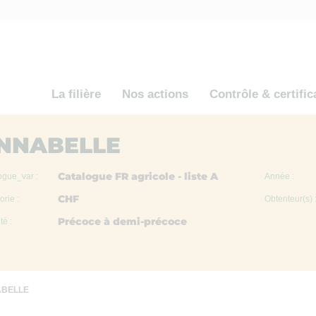
La filière
Nos actions
Contrôle & certific
NNABELLE
Catalogue FR agricole - liste A
ogue_var :
Année :
CHF
rie :
Obtenteur(s) 
Précoce à demi-précoce
té :
BELLE