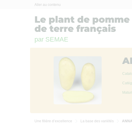
Panneau de gestion des cookies
Aller au contenu
Le plant de pomme
de terre français
par SEMAE
A
Catal
Catégo
Maturi
Une filière d’excellence
La base des variétés
ANNA

