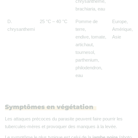
chrysanthème,
brachiaria, eau
D.
25 °C – 40 °C
Pomme de
Europe,
chrysanthemi
terre,
Amérique,
endive, tomate,
Asie
artichaut,
tournesol,
parthenium,
philodendron,
eau
Symptômes en végétation
Les attaques précoces du parasite peuvent faire pourrir les
tubercules-mères et provoquer des manques à la levée.
Le symptôme le plus typique est celui de la
jambe
noire
(photo