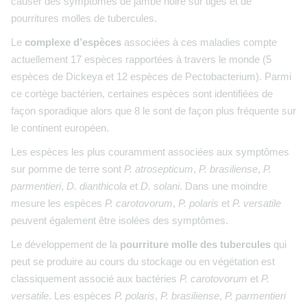
causer des symptômes de jambe noire sur tiges et de
pourritures molles de tubercules.
Le
complexe d’espèces
associées à ces maladies compte
actuellement 17 espèces rapportées à travers le monde (5
espèces de Dickeya et 12 espèces de Pectobacterium). Parmi
ce cortège bactérien, certaines espèces sont identifiées de
façon sporadique alors que 8 le sont de façon plus fréquente sur
le continent européen.
Les espèces les plus couramment associées aux symptômes
sur pomme de terre sont
P. atrosepticum
,
P. brasiliense
,
P.
parmentieri
,
D. dianthicola
et
D. solani
. Dans une moindre
mesure les espèces
P. carotovorum
,
P. polaris
et
P. versatile
peuvent également être isolées des symptômes.
Le développement de la
pourriture molle des tubercules
qui
peut se produire au cours du stockage ou en végétation est
classiquement associé aux bactéries
P. carotovorum
et
P.
versatile
. Les espèces
P. polaris
,
P. brasiliense
,
P. parmentieri