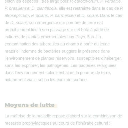
selon les espèces : très large pour
P. carotovorum
,
P. versatile
,
P. brasiliense
,
D. dianthicola
, elle est restreinte dans le cas de
P.
atrosepticum
,
P. polaris
,
P. parmentieri
et
D. solani
. Dans le cas
de
D. solani
, son émergence sur pomme de terre est
probablement liée à son passage sur cet hôte à partir de
cultures de plantes ornementales aux Pays-Bas. La
contamination des tubercules au champ à partir du jeune
matériel indemne de bactéries suggère la présence dans
l’environnement de plantes réservoirs, susceptibles d’héberger,
sans les exprimer, les pathogènes. Les bactéries relarguées
dans l’environnement colonisent alors la pomme de terre,
notamment via le sol ou les eaux de surface.
Moyens de lutte
La maîtrise de la maladie repose d’abord sur la combinaison de
mesures prophylactiques au cours de l’itinéraire cultural :