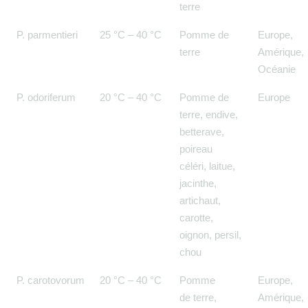
terre
P. parmentieri
25 °C – 40 °C
Pomme de
Europe,
terre
Amérique,
Océanie
P. odoriferum
20 °C – 40 °C
Pomme de
Europe
terre, endive,
betterave,
poireau
céléri, laitue,
jacinthe,
artichaut,
carotte,
oignon, persil,
chou
P. carotovorum
20 °C – 40 °C
Pomme
Europe,
de terre,
Amérique,